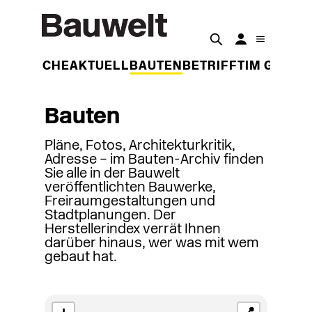
DER WOCHE
AKTUELL
BAUTEN
BETRIFFT
IM GESPR
Bauten
Pläne, Fotos, Architekturkritik,
Adresse – im Bauten-Archiv finden
Sie alle in der Bauwelt
veröffentlichten Bauwerke,
Freiraumgestaltungen und
Stadtplanungen. Der
Herstellerindex verrät Ihnen
darüber hinaus, wer was mit wem
gebaut hat.