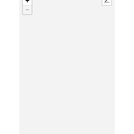
+
📍
−