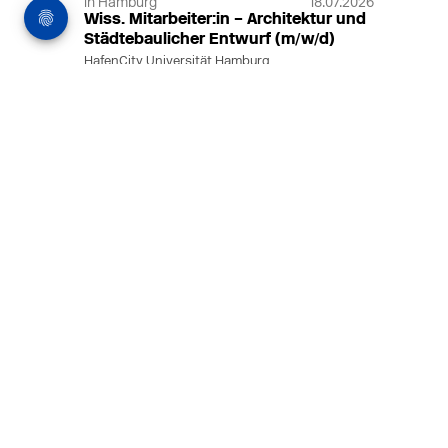
in Hamburg
18.07.2026
Wiss. Mitarbeiter:in – Architektur und
Städtebaulicher Entwurf (m/w/d)
HafenCity Universität Hamburg
Wissenschaftliche Mitarbeit in
Architektur und Städtebaulichem
Entwurf an der HafenCity Universität
Hamburg, 50% Arbeitszeit, 3 Jahre
befristet.
MEHR
in Ahaus (+1 weiterer Standort)
14.07.2026
Architekt (m/w/d) für LPH 1-5 in Ahaus
oder Dortmund
farwickgrote partner Architekten BDA
Stadtplaner PartmbB
Architekt (m/w/d) gesucht: Nachhaltige
Projekte, starkes Team, flexible
Arbeitszeiten und beste
Entwicklungschancen in Ahaus oder