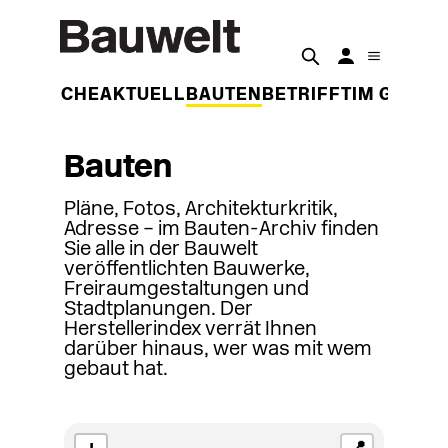
DER WOCHE
AKTUELL
BAUTEN
BETRIFFT
IM GESPR
Bauten
Pläne, Fotos, Architekturkritik,
Adresse – im Bauten-Archiv finden
Sie alle in der Bauwelt
veröffentlichten Bauwerke,
Freiraumgestaltungen und
Stadtplanungen. Der
Herstellerindex verrät Ihnen
darüber hinaus, wer was mit wem
gebaut hat.