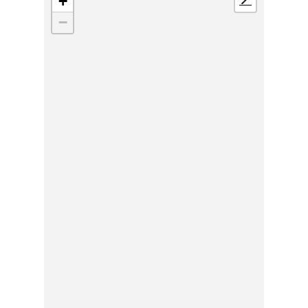
+
📍
−