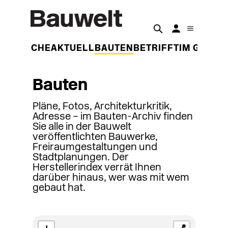
DER WOCHE
AKTUELL
BAUTEN
BETRIFFT
IM GESPR
Bauten
Pläne, Fotos, Architekturkritik,
Adresse – im Bauten-Archiv finden
Sie alle in der Bauwelt
veröffentlichten Bauwerke,
Freiraumgestaltungen und
Stadtplanungen. Der
Herstellerindex verrät Ihnen
darüber hinaus, wer was mit wem
gebaut hat.