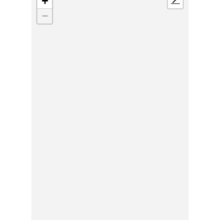
+
📍
−