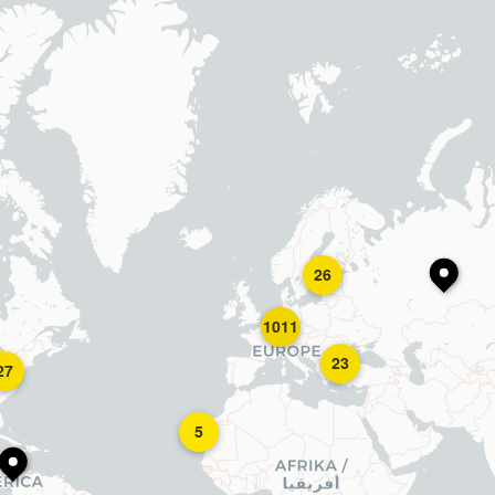
26
1011
23
27
5