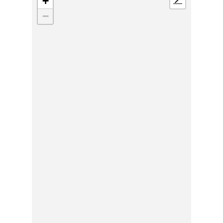
+
📍
−