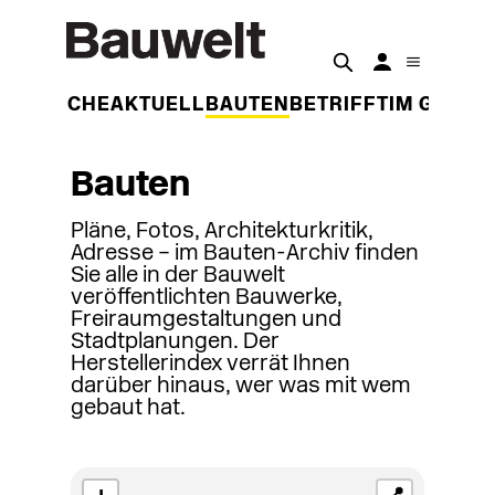
DER WOCHE
AKTUELL
BAUTEN
BETRIFFT
IM GESPR
Bauten
Pläne, Fotos, Architekturkritik,
Adresse – im Bauten-Archiv finden
Sie alle in der Bauwelt
veröffentlichten Bauwerke,
Freiraumgestaltungen und
Stadtplanungen. Der
Herstellerindex verrät Ihnen
darüber hinaus, wer was mit wem
gebaut hat.