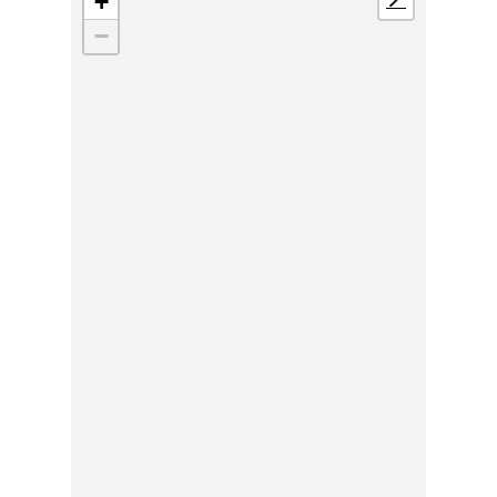
+
📍
−