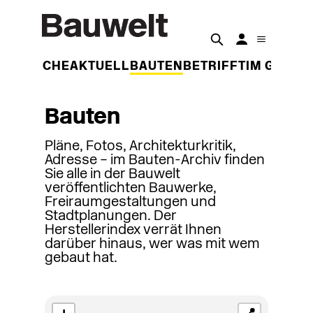
DER WOCHE
AKTUELL
BAUTEN
BETRIFFT
IM GESPR
Bauten
Pläne, Fotos, Architekturkritik,
Adresse – im Bauten-Archiv finden
Sie alle in der Bauwelt
veröffentlichten Bauwerke,
Freiraumgestaltungen und
Stadtplanungen. Der
Herstellerindex verrät Ihnen
darüber hinaus, wer was mit wem
gebaut hat.