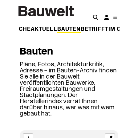
DER WOCHE
AKTUELL
BAUTEN
BETRIFFT
IM GESPR
Bauten
Pläne, Fotos, Architekturkritik,
Adresse – im Bauten-Archiv finden
Sie alle in der Bauwelt
veröffentlichten Bauwerke,
Freiraumgestaltungen und
Stadtplanungen. Der
Herstellerindex verrät Ihnen
darüber hinaus, wer was mit wem
gebaut hat.