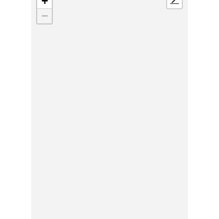
+
📍
−