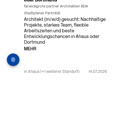
oder Dortmund
farwickgrote partner Architekten BDA
Stadtplaner PartmbB
Architekt (m/w/d) gesucht: Nachhaltige
Projekte, starkes Team, flexible
Arbeitszeiten und beste
Entwicklungschancen in Ahaus oder
Dortmund
MEHR
in Ahaus (+1 weiterer Standort)
14.07.2026
Bauleiter (m/w/d) Bauüberwachung in
Ahaus oder Dortmund
farwickgrote partner Architekten BDA
Stadtplaner PartmbB
Bauleiter (m/w/d) gesucht: Nachhaltige
Projekte, starkes Team, flexible
Arbeitszeiten und beste
Entwicklungschancen in Ahaus oder
Dortmund