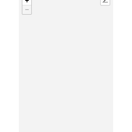
+
📍
−