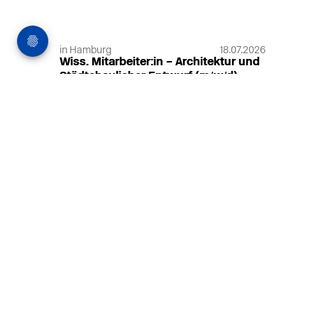
in Hamburg
18.07.2026
Wiss. Mitarbeiter:in – Architektur und
Städtebaulicher Entwurf (m/w/d)
HafenCity Universität Hamburg
Wissenschaftliche Mitarbeit in
Architektur und Städtebaulichem
Entwurf an der HafenCity Universität
Hamburg, 50% Arbeitszeit, 3 Jahre
befristet.
MEHR
in Ahaus (+1 weiterer Standort)
14.07.2026
Architekt (m/w/d) für LPH 1-5 in Ahaus
oder Dortmund
farwickgrote partner Architekten BDA
Stadtplaner PartmbB
Architekt (m/w/d) gesucht: Nachhaltige