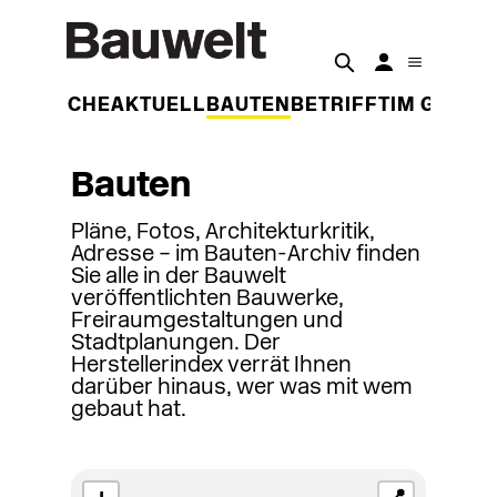
DER WOCHE
AKTUELL
BAUTEN
BETRIFFT
IM GESPR
Bauten
Pläne, Fotos, Architekturkritik,
Adresse – im Bauten-Archiv finden
Sie alle in der Bauwelt
veröffentlichten Bauwerke,
Freiraumgestaltungen und
Stadtplanungen. Der
Herstellerindex verrät Ihnen
darüber hinaus, wer was mit wem
gebaut hat.