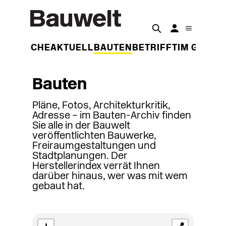
DER WOCHE
AKTUELL
BAUTEN
BETRIFFT
IM GESPR
Bauten
Pläne, Fotos, Architekturkritik,
Adresse – im Bauten-Archiv finden
Sie alle in der Bauwelt
veröffentlichten Bauwerke,
Freiraumgestaltungen und
Stadtplanungen. Der
Herstellerindex verrät Ihnen
darüber hinaus, wer was mit wem
gebaut hat.