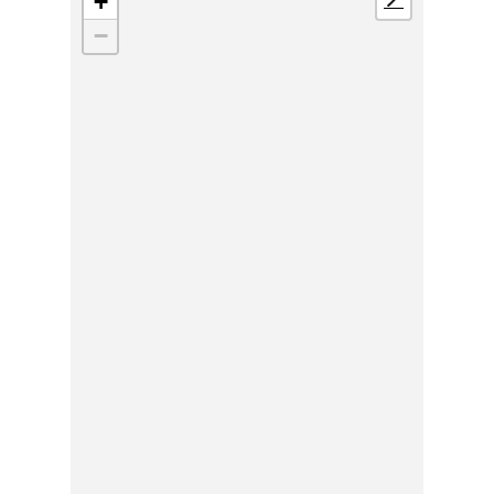
+
📍
−