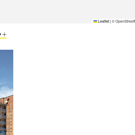
Leaflet
|
© OpenStreet
P