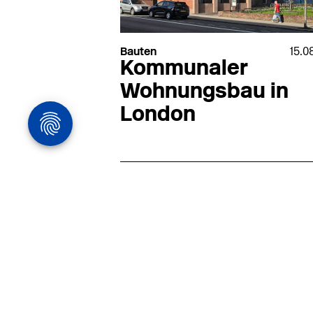
Bauten
15.0
Kommunaler
Wohnungsbau in
London
Architekturstelle
in Hamburg
22.07
Architekt:in (m/w/d) für