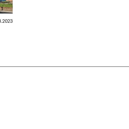
8.2023
nmarkt
.2026
in Hamburg
18.07.2026
in Ahau
Wiss. Mitarbeiter:in – Architektur und
Archi