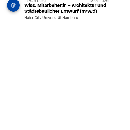
in Hamburg
18.07.2026
Wiss. Mitarbeiter:in – Architektur und
Städtebaulicher Entwurf (m/w/d)
HafenCity Universität Hamburg
Wissenschaftliche Mitarbeit in
Architektur und Städtebaulichem
Entwurf an der HafenCity Universität
Hamburg, 50% Arbeitszeit, 3 Jahre
befristet.
MEHR
in Ahaus (+1 weiterer Standort)
14.07.2026
Architekt (m/w/d) für LPH 1-5 in Ahaus
oder Dortmund
farwickgrote partner Architekten BDA
Stadtplaner PartmbB
Architekt (m/w/d) gesucht: Nachhaltige
Projekte, starkes Team, flexible
Arbeitszeiten und beste
Entwicklungschancen in Ahaus oder