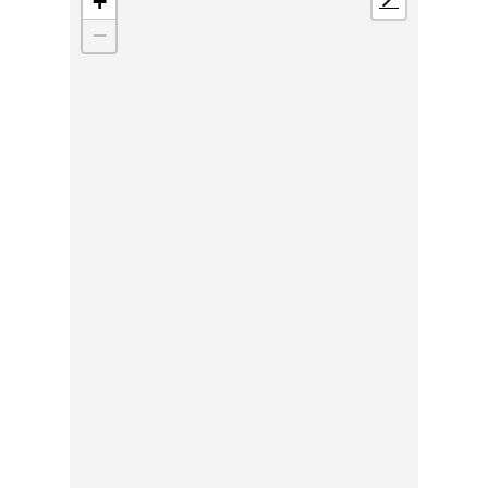
+
📍
−