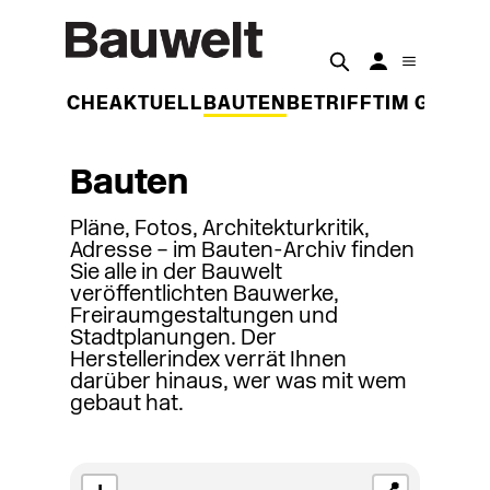
DER WOCHE
AKTUELL
BAUTEN
BETRIFFT
IM GESPR
Bauten
Pläne, Fotos, Architekturkritik,
Adresse – im Bauten-Archiv finden
Sie alle in der Bauwelt
veröffentlichten Bauwerke,
Freiraumgestaltungen und
Stadtplanungen. Der
Herstellerindex verrät Ihnen
darüber hinaus, wer was mit wem
gebaut hat.