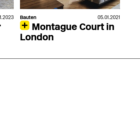
01.2023
Bauten
05.01.2021
r
Montague Court in
London
nmarkt
.2026
in Hamburg
18.07.2026
in Ahau
Wiss. Mitarbeiter:in – Architektur und
Archi
nung
Städtebaulicher Entwurf (m/w/d)
oder
HafenCity Universität Hamburg
farwick