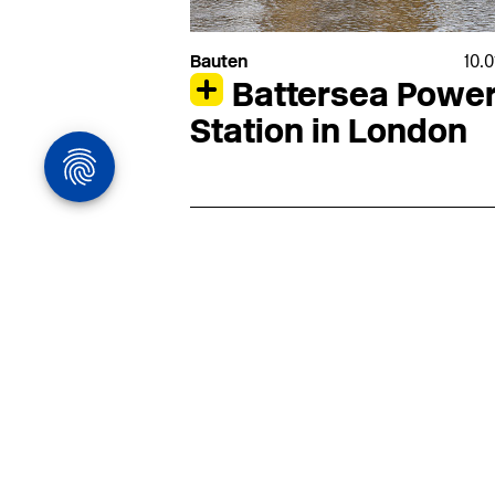
Bauten
10.
Battersea Powe
Station in London
Architekturstelle
in Hamburg
22.07
Architekt:in (m/w/d) für
entwurfsstarke Ausführungspla
LPH5 in Hamburg
Henke & Partner