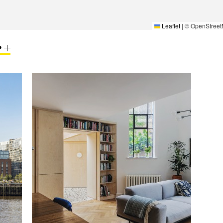
Leaflet
|
© OpenStreet
P