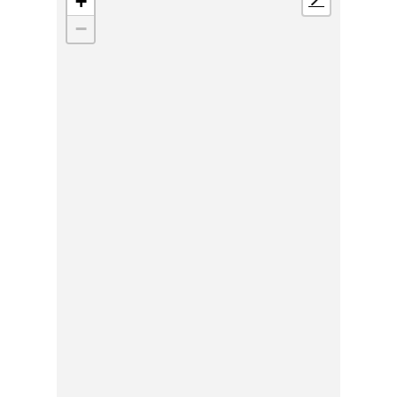
+
📍
−