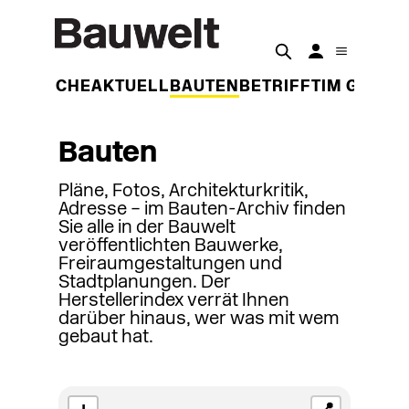
DER WOCHE
AKTUELL
BAUTEN
BETRIFFT
IM GESPR
Bauten
Pläne, Fotos, Architekturkritik,
Adresse – im Bauten-Archiv finden
Sie alle in der Bauwelt
veröffentlichten Bauwerke,
Freiraumgestaltungen und
Stadtplanungen. Der
Herstellerindex verrät Ihnen
darüber hinaus, wer was mit wem
gebaut hat.