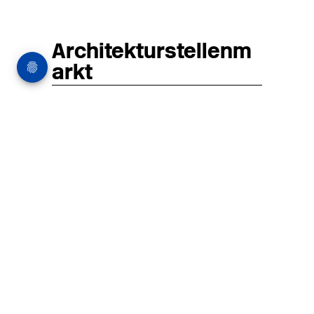
Architekturstellenm
arkt
in Hamburg
22.07.2026
Architekt:in (m/w/d) für
entwurfsstarke Ausführungsplanung
LPH5 in Hamburg
Henke & Partner
HENKE + PARTNER ist ein
hochspezialisiertes Architekturbüro für
anspruchsvolle Bauten im
Gesundheits-/Forschungsbau und
Denkmalschutz.
MEHR