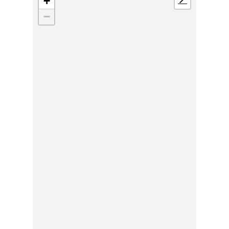
+
📍
−