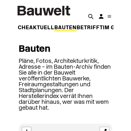
DER WOCHE
AKTUELL
BAUTEN
BETRIFFT
IM GESPR
Bauten
Pläne, Fotos, Architekturkritik,
Adresse – im Bauten-Archiv finden
Sie alle in der Bauwelt
veröffentlichten Bauwerke,
Freiraumgestaltungen und
Stadtplanungen. Der
Herstellerindex verrät Ihnen
darüber hinaus, wer was mit wem
gebaut hat.