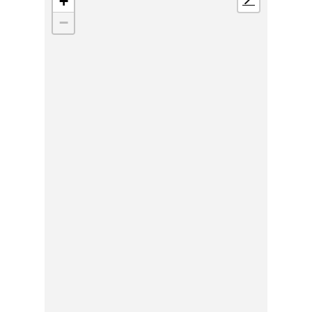
+
📍
−