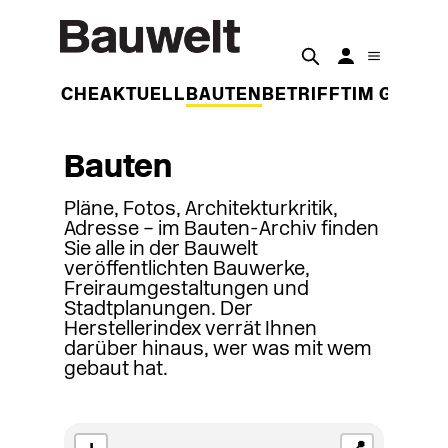
DER WOCHE
AKTUELL
BAUTEN
BETRIFFT
IM GESPR
Bauten
Pläne, Fotos, Architekturkritik,
Adresse – im Bauten-Archiv finden
Sie alle in der Bauwelt
veröffentlichten Bauwerke,
Freiraumgestaltungen und
Stadtplanungen. Der
Herstellerindex verrät Ihnen
darüber hinaus, wer was mit wem
gebaut hat.