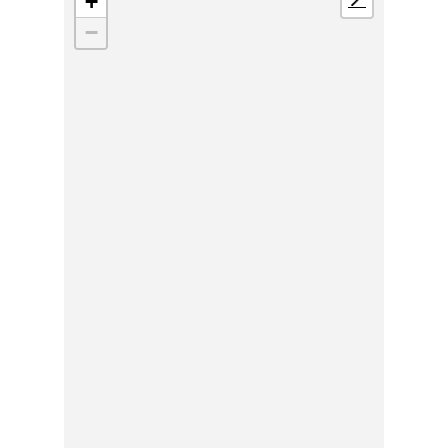
+
📍
−