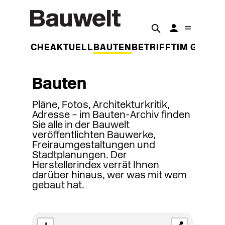
DER WOCHE
AKTUELL
BAUTEN
BETRIFFT
IM GESPR
Bauten
Pläne, Fotos, Architekturkritik,
Adresse – im Bauten-Archiv finden
Sie alle in der Bauwelt
veröffentlichten Bauwerke,
Freiraumgestaltungen und
Stadtplanungen. Der
Herstellerindex verrät Ihnen
darüber hinaus, wer was mit wem
gebaut hat.