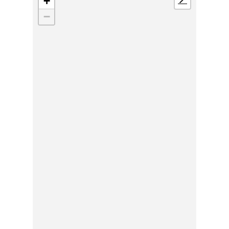
+
📍
−