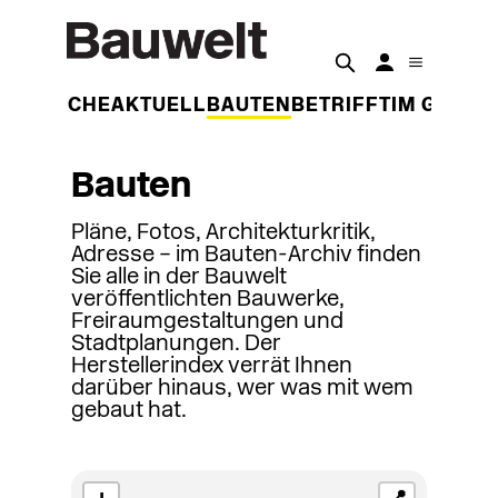
DER WOCHE
AKTUELL
BAUTEN
BETRIFFT
IM GESPR
Bauten
Pläne, Fotos, Architekturkritik,
Adresse – im Bauten-Archiv finden
Sie alle in der Bauwelt
veröffentlichten Bauwerke,
Freiraumgestaltungen und
Stadtplanungen. Der
Herstellerindex verrät Ihnen
darüber hinaus, wer was mit wem
gebaut hat.