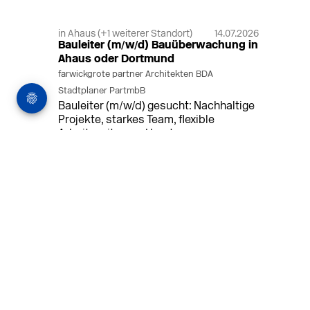
in Ahaus (+1 weiterer Standort)
14.07.2026
Bauleiter (m/w/d) Bauüberwachung in
Ahaus oder Dortmund
farwickgrote partner Architekten BDA
Stadtplaner PartmbB
Bauleiter (m/w/d) gesucht: Nachhaltige
Projekte, starkes Team, flexible
Arbeitszeiten und beste
Entwicklungschancen in Ahaus oder
Dortmund
MEHR
in Wiesbaden
vor 9 h
Leiter/-in des Sachgebietes
Bodenordnung und Umlegungsstelle
(m/w/d)
Landeshauptstadt Wiesbaden
Leiten Sie das Sachgebiet