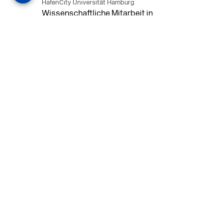
HafenCity Universität Hamburg
Wissenschaftliche Mitarbeit in
Architektur und Städtebaulichem
Entwurf an der HafenCity Universität
Hamburg, 50% Arbeitszeit, 3 Jahre
befristet.
MEHR
in Ahaus (+1 weiterer Standort)
14.07.2026
Architekt (m/w/d) für LPH 1-5 in Ahaus
oder Dortmund
farwickgrote partner Architekten BDA
Stadtplaner PartmbB
Architekt (m/w/d) gesucht: Nachhaltige
Projekte, starkes Team, flexible
Arbeitszeiten und beste
Entwicklungschancen in Ahaus oder
Dortmund
MEHR