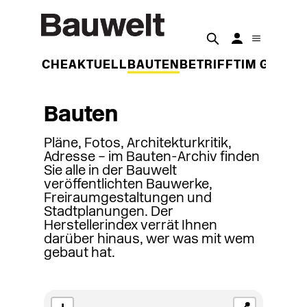
DER WOCHE
AKTUELL
BAUTEN
BETRIFFT
IM GESPR
Bauten
Pläne, Fotos, Architekturkritik,
Adresse – im Bauten-Archiv finden
Sie alle in der Bauwelt
veröffentlichten Bauwerke,
Freiraumgestaltungen und
Stadtplanungen. Der
Herstellerindex verrät Ihnen
darüber hinaus, wer was mit wem
gebaut hat.