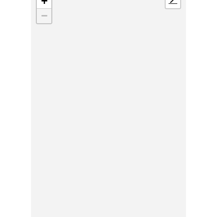
+
📍
−