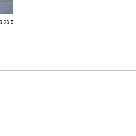
08.2015
nmarkt
.2026
in Hamburg
18.07.2026
in Ahau
Wiss. Mitarbeiter:in – Architektur und
Archi