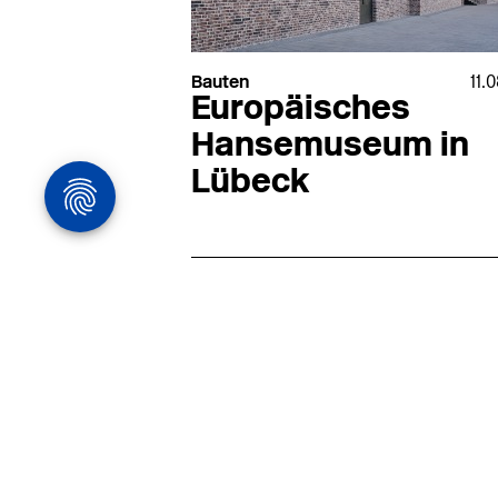
Bauten
11.
Europäisches
Hansemuseum in
Lübeck
Architekturstelle
in Hamburg
22.07
Architekt:in (m/w/d) für