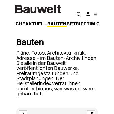
DER WOCHE
AKTUELL
BAUTEN
BETRIFFT
IM GESPR
Bauten
Pläne, Fotos, Architekturkritik,
Adresse – im Bauten-Archiv finden
Sie alle in der Bauwelt
veröffentlichten Bauwerke,
Freiraumgestaltungen und
Stadtplanungen. Der
Herstellerindex verrät Ihnen
darüber hinaus, wer was mit wem
gebaut hat.