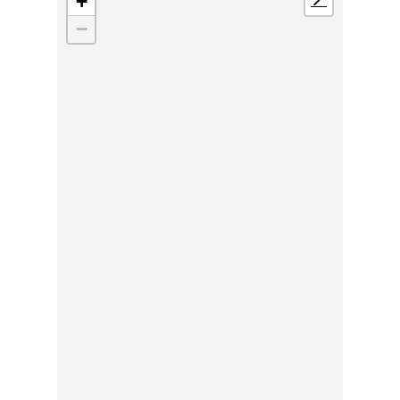
+
📍
−