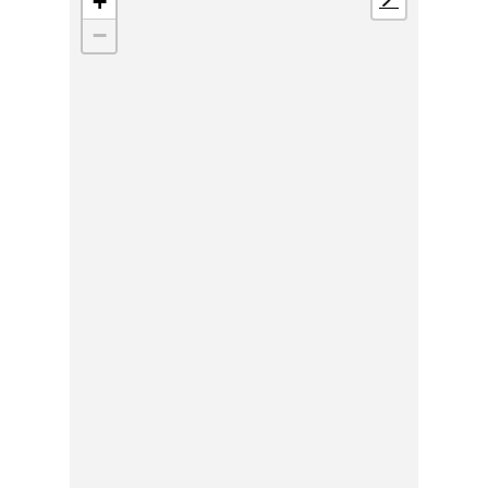
+
📍
−