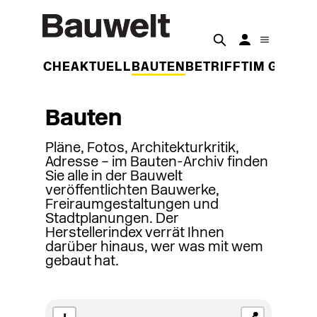
DER WOCHE
AKTUELL
BAUTEN
BETRIFFT
IM GESPR
Bauten
Pläne, Fotos, Architekturkritik,
Adresse – im Bauten-Archiv finden
Sie alle in der Bauwelt
veröffentlichten Bauwerke,
Freiraumgestaltungen und
Stadtplanungen. Der
Herstellerindex verrät Ihnen
darüber hinaus, wer was mit wem
gebaut hat.