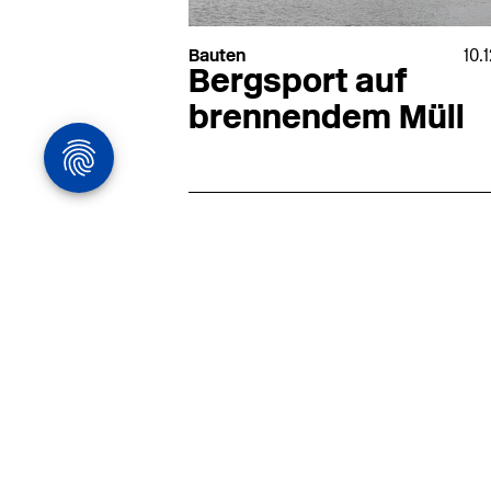
Bauten
10.
Bergsport auf
brennendem Müll
Architekturstelle
in Hamburg
22.07
Architekt:in (m/w/d) für
entwurfsstarke Ausführungspla
LPH5 in Hamburg
Henke & Partner