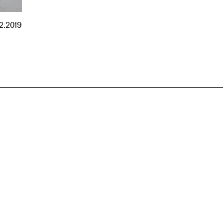
12.2019
nmarkt
.2026
in Hamburg
18.07.2026
in Ahau
Wiss. Mitarbeiter:in – Architektur und
Archi
nung
Städtebaulicher Entwurf (m/w/d)
oder
HafenCity Universität Hamburg
farwick
Wissenschaftliche Mitarbeit in
Stadtp