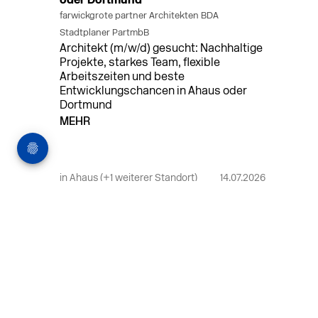
oder Dortmund
farwickgrote partner Architekten BDA
Stadtplaner PartmbB
Architekt (m/w/d) gesucht: Nachhaltige
Projekte, starkes Team, flexible
Arbeitszeiten und beste
Entwicklungschancen in Ahaus oder
Dortmund
MEHR
in Ahaus (+1 weiterer Standort)
14.07.2026
Bauleiter (m/w/d) Bauüberwachung in
Ahaus oder Dortmund
farwickgrote partner Architekten BDA
Stadtplaner PartmbB
Bauleiter (m/w/d) gesucht: Nachhaltige
Projekte, starkes Team, flexible
Arbeitszeiten und beste
Entwicklungschancen in Ahaus oder
Dortmund