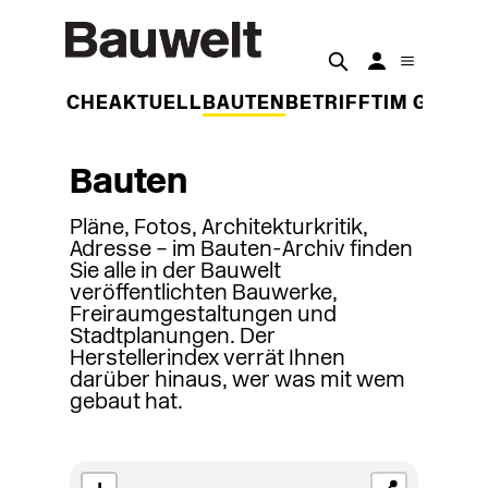
DER WOCHE
AKTUELL
BAUTEN
BETRIFFT
IM GESPR
Bauten
Pläne, Fotos, Architekturkritik,
Adresse – im Bauten-Archiv finden
Sie alle in der Bauwelt
veröffentlichten Bauwerke,
Freiraumgestaltungen und
Stadtplanungen. Der
Herstellerindex verrät Ihnen
darüber hinaus, wer was mit wem
gebaut hat.