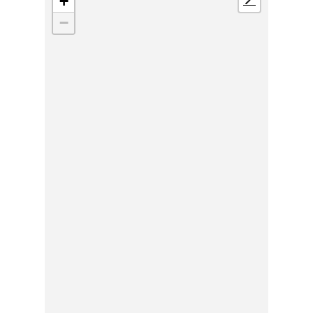
+
📍
−