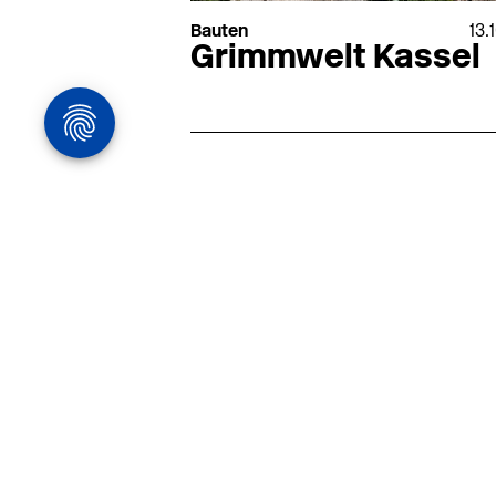
Bauten
13.
Grimmwelt Kassel
Architekturstelle
in Hamburg
22.07
Architekt:in (m/w/d) für
entwurfsstarke Ausführungspla
LPH5 in Hamburg
Henke & Partner
HENKE + PARTNER ist ein
hochspezialisiertes Architekturbür
anspruchsvolle Bauten im