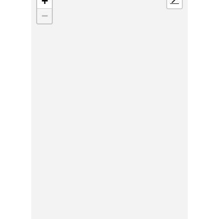
+
📍
−