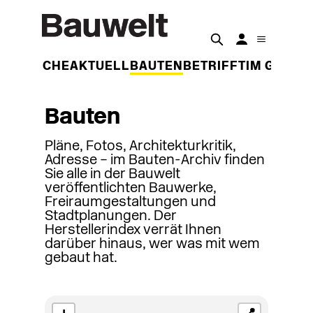
DER WOCHE
AKTUELL
BAUTEN
BETRIFFT
IM GESPR
Bauten
Pläne, Fotos, Architekturkritik,
Adresse – im Bauten-Archiv finden
Sie alle in der Bauwelt
veröffentlichten Bauwerke,
Freiraumgestaltungen und
Stadtplanungen. Der
Herstellerindex verrät Ihnen
darüber hinaus, wer was mit wem
gebaut hat.