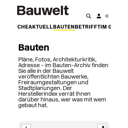
DER WOCHE
AKTUELL
BAUTEN
BETRIFFT
IM GESPR
Bauten
Pläne, Fotos, Architekturkritik,
Adresse – im Bauten-Archiv finden
Sie alle in der Bauwelt
veröffentlichten Bauwerke,
Freiraumgestaltungen und
Stadtplanungen. Der
Herstellerindex verrät Ihnen
darüber hinaus, wer was mit wem
gebaut hat.