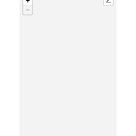
+
📍
−