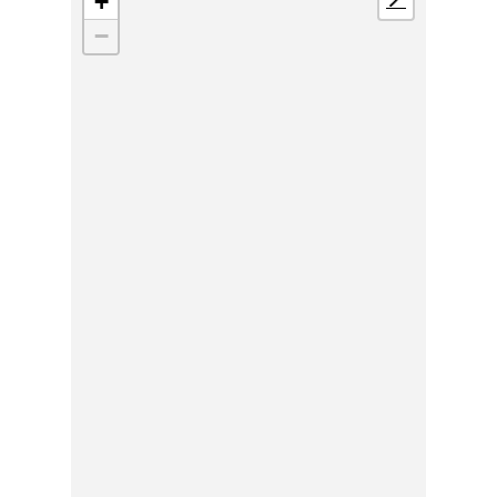
+
📍
−