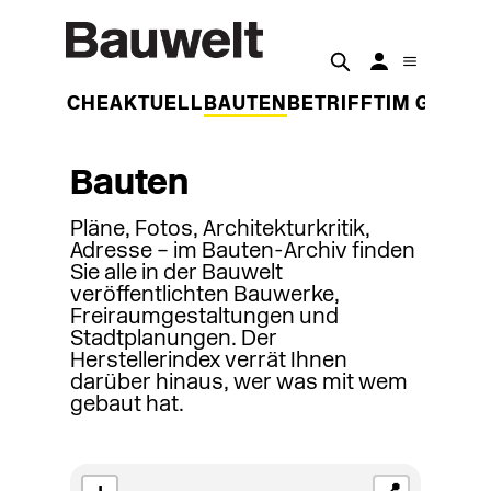
DER WOCHE
AKTUELL
BAUTEN
BETRIFFT
IM GESPR
Bauten
Pläne, Fotos, Architekturkritik,
Adresse – im Bauten-Archiv finden
Sie alle in der Bauwelt
veröffentlichten Bauwerke,
Freiraumgestaltungen und
Stadtplanungen. Der
Herstellerindex verrät Ihnen
darüber hinaus, wer was mit wem
gebaut hat.