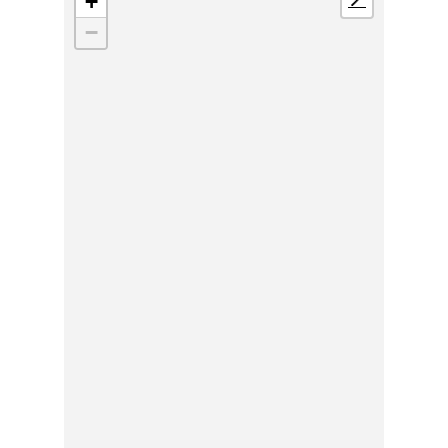
+
📍
−