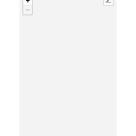
+
📍
−