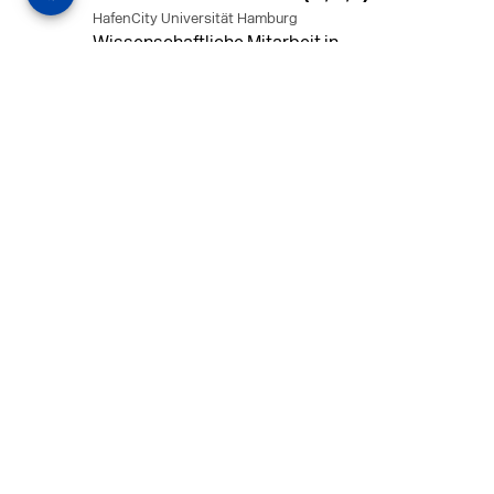
HafenCity Universität Hamburg
Wissenschaftliche Mitarbeit in
Architektur und Städtebaulichem
Entwurf an der HafenCity Universität
Hamburg, 50% Arbeitszeit, 3 Jahre
befristet.
MEHR
in Ahaus (+1 weiterer Standort)
14.07.2026
Architekt (m/w/d) für LPH 1-5 in Ahaus
oder Dortmund
farwickgrote partner Architekten BDA
Stadtplaner PartmbB
Architekt (m/w/d) gesucht: Nachhaltige
Projekte, starkes Team, flexible
Arbeitszeiten und beste
Entwicklungschancen in Ahaus oder
Dortmund
MEHR