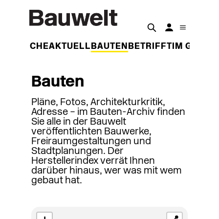
DER WOCHE
AKTUELL
BAUTEN
BETRIFFT
IM GESPR
Bauten
Pläne, Fotos, Architekturkritik,
Adresse – im Bauten-Archiv finden
Sie alle in der Bauwelt
veröffentlichten Bauwerke,
Freiraumgestaltungen und
Stadtplanungen. Der
Herstellerindex verrät Ihnen
darüber hinaus, wer was mit wem
gebaut hat.