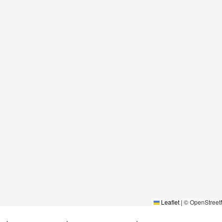
Leaflet
|
© OpenStreet