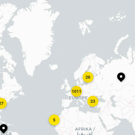
26
1011
23
27
5