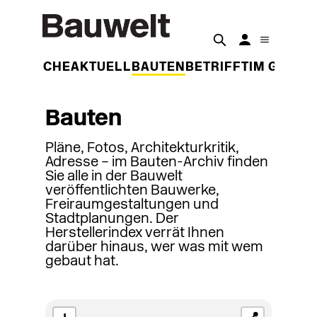
DER WOCHE
AKTUELL
BAUTEN
BETRIFFT
IM GESPR
Bauten
Pläne, Fotos, Architekturkritik,
Adresse – im Bauten-Archiv finden
Sie alle in der Bauwelt
veröffentlichten Bauwerke,
Freiraumgestaltungen und
Stadtplanungen. Der
Herstellerindex verrät Ihnen
darüber hinaus, wer was mit wem
gebaut hat.