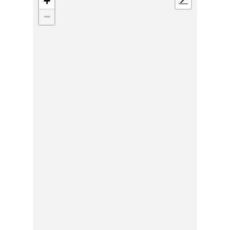
+
📍
−