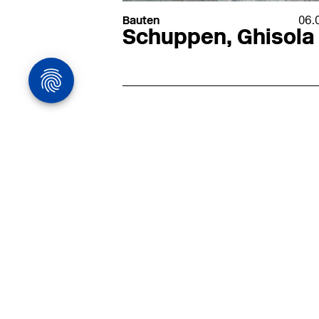
Bauten
06.
Schuppen, Ghisola
Architekturstelle
in Hamburg
22.07
Architekt:in (m/w/d) für
entwurfsstarke Ausführungspla
LPH5 in Hamburg
Henke & Partner
HENKE + PARTNER ist ein
hochspezialisiertes Architekturbür
anspruchsvolle Bauten im