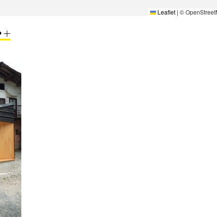
Leaflet
|
© OpenStreet
P