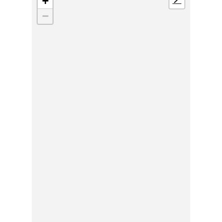
+
📍
−