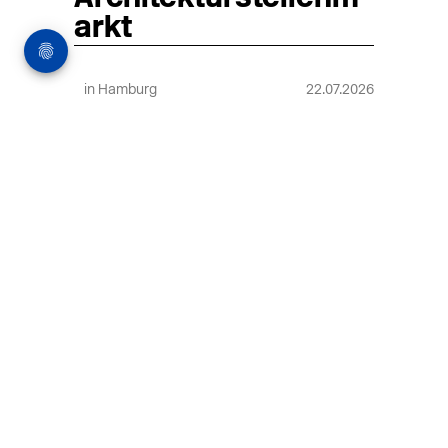
arkt
in Hamburg
22.07.2026
Architekt:in (m/w/d) für
entwurfsstarke Ausführungsplanung
LPH5 in Hamburg
Henke & Partner
HENKE + PARTNER ist ein
hochspezialisiertes Architekturbüro für
anspruchsvolle Bauten im
Gesundheits-/Forschungsbau und
Denkmalschutz.
MEHR
in Hamburg
18.07.2026
Wiss. Mitarbeiter:in – Architektur und
Städtebaulicher Entwurf (m/w/d)
HafenCity Universität Hamburg