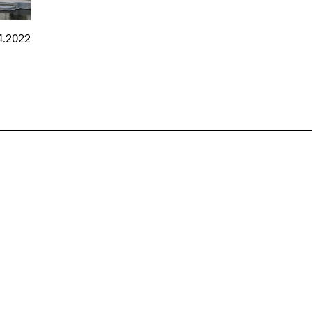
4.2022
nmarkt
.2026
in Hamburg
18.07.2026
in Ahau
Wiss. Mitarbeiter:in – Architektur und
Archi
nung
Städtebaulicher Entwurf (m/w/d)
oder
HafenCity Universität Hamburg
farwick