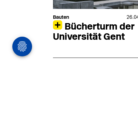
Bauten
26.0
Bücherturm der
Universität Gent
Architekturstelle
in Hamburg
22.07
Architekt:in (m/w/d) für
entwurfsstarke Ausführungspla
LPH5 in Hamburg
Henke & Partner