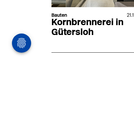
Bauten
21.
Kornbrennerei in
Gütersloh
Architekturstelle
in Hamburg
22.07
Architekt:in (m/w/d) für
entwurfsstarke Ausführungspla
LPH5 in Hamburg
Henke & Partner