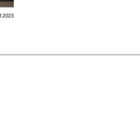
11.2023
nmarkt
.2026
in Hamburg
18.07.2026
in Ahau
Wiss. Mitarbeiter:in – Architektur und
Archi
nung
Städtebaulicher Entwurf (m/w/d)
oder
HafenCity Universität Hamburg
farwick
Wissenschaftliche Mitarbeit in
Stadtp