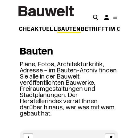
DER WOCHE
AKTUELL
BAUTEN
BETRIFFT
IM GESPR
Bauten
Pläne, Fotos, Architekturkritik,
Adresse – im Bauten-Archiv finden
Sie alle in der Bauwelt
veröffentlichten Bauwerke,
Freiraumgestaltungen und
Stadtplanungen. Der
Herstellerindex verrät Ihnen
darüber hinaus, wer was mit wem
gebaut hat.