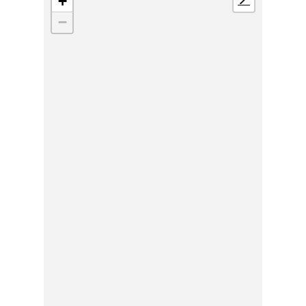
+
📍
−