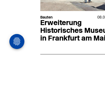
Bauten
08.0
Erweiterung
Historisches Mus
in Frankfurt am Ma
Architekturstelle
in Hamburg
22.07
Architekt:in (m/w/d) für