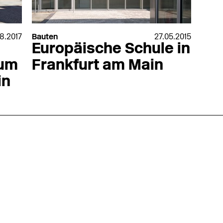
8.2017
Bauten
27.05.2015
Europäische Schule in
eum
Frankfurt am Main
in
nmarkt
.2026
in Hamburg
18.07.2026
in Ahau
Wiss. Mitarbeiter:in – Architektur und
Archi