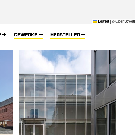
Leaflet
|
© OpenStreet
P
GEWERKE
HERSTELLER