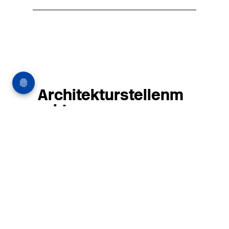
Architekturstellenm
arkt
in Hamburg
22.07.2026
Architekt:in (m/w/d) für
entwurfsstarke Ausführungsplanung
LPH5 in Hamburg
Henke & Partner
HENKE + PARTNER ist ein
hochspezialisiertes Architekturbüro für
anspruchsvolle Bauten im
Gesundheits-/Forschungsbau und