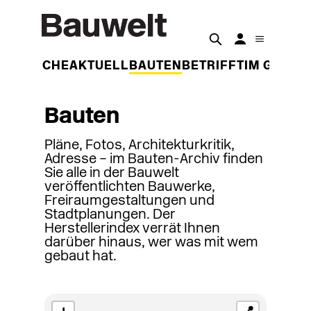
DER WOCHE
AKTUELL
BAUTEN
BETRIFFT
IM GESPR
Bauten
Pläne, Fotos, Architekturkritik,
Adresse – im Bauten-Archiv finden
Sie alle in der Bauwelt
veröffentlichten Bauwerke,
Freiraumgestaltungen und
Stadtplanungen. Der
Herstellerindex verrät Ihnen
darüber hinaus, wer was mit wem
gebaut hat.