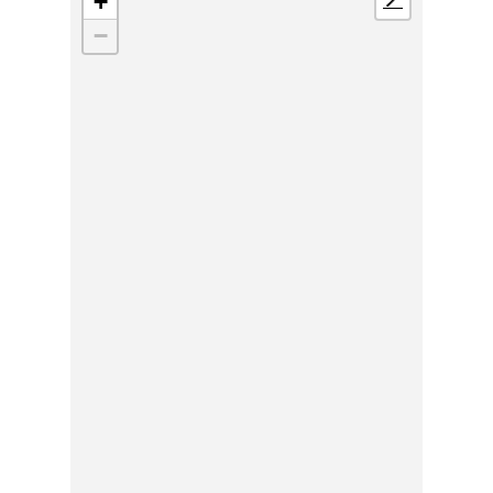
+
📍
−