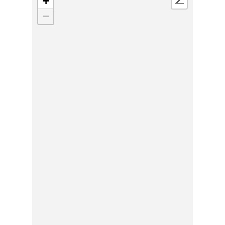
+
📍
−