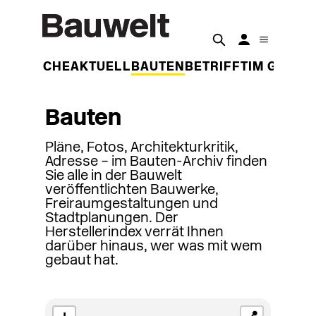
DER WOCHE
AKTUELL
BAUTEN
BETRIFFT
IM GESPR
Bauten
Pläne, Fotos, Architekturkritik,
Adresse – im Bauten-Archiv finden
Sie alle in der Bauwelt
veröffentlichten Bauwerke,
Freiraumgestaltungen und
Stadtplanungen. Der
Herstellerindex verrät Ihnen
darüber hinaus, wer was mit wem
gebaut hat.