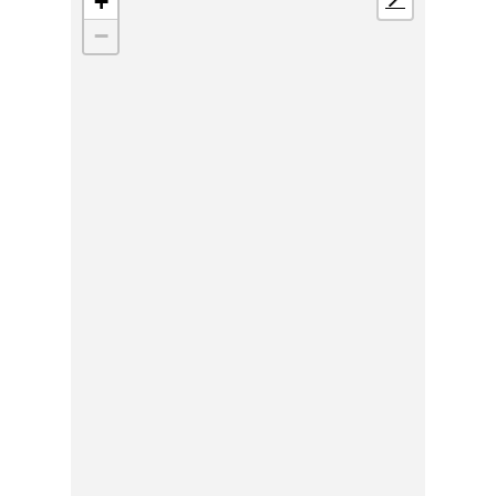
+
📍
−