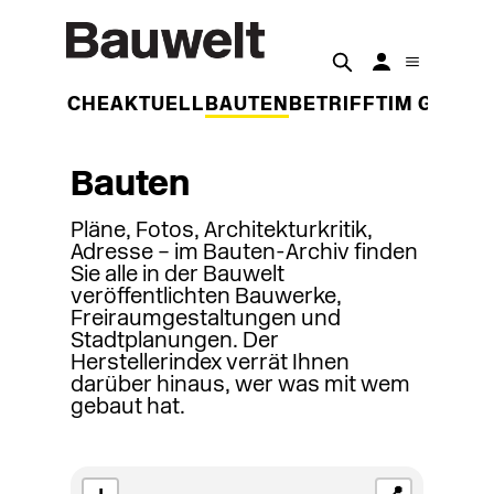
DER WOCHE
AKTUELL
BAUTEN
BETRIFFT
IM GESPR
Bauten
Pläne, Fotos, Architekturkritik,
Adresse – im Bauten-Archiv finden
Sie alle in der Bauwelt
veröffentlichten Bauwerke,
Freiraumgestaltungen und
Stadtplanungen. Der
Herstellerindex verrät Ihnen
darüber hinaus, wer was mit wem
gebaut hat.