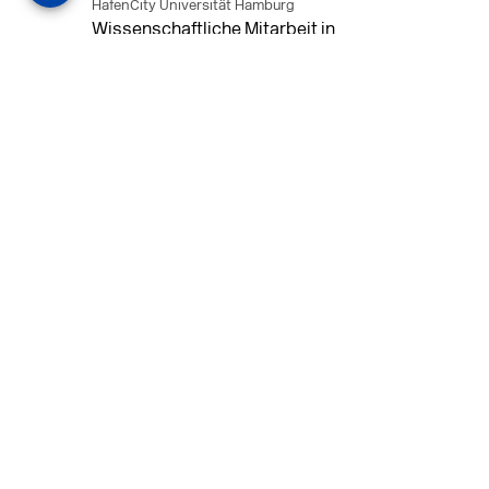
HafenCity Universität Hamburg
Wissenschaftliche Mitarbeit in
Architektur und Städtebaulichem
Entwurf an der HafenCity Universität
Hamburg, 50% Arbeitszeit, 3 Jahre
befristet.
MEHR
in Ahaus (+1 weiterer Standort)
14.07.2026
Architekt (m/w/d) für LPH 1-5 in Ahaus
oder Dortmund
farwickgrote partner Architekten BDA
Stadtplaner PartmbB
Architekt (m/w/d) gesucht: Nachhaltige
Projekte, starkes Team, flexible
Arbeitszeiten und beste
Entwicklungschancen in Ahaus oder
Dortmund
MEHR