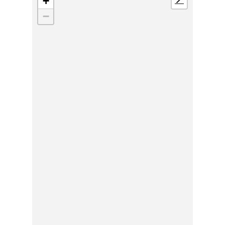
+
📍
−