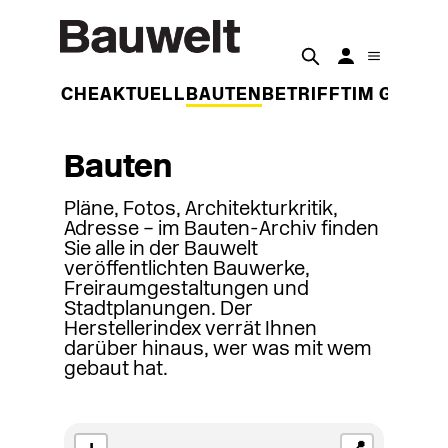
DER WOCHE
AKTUELL
BAUTEN
BETRIFFT
IM GESPR
Bauten
Pläne, Fotos, Architekturkritik,
Adresse – im Bauten-Archiv finden
Sie alle in der Bauwelt
veröffentlichten Bauwerke,
Freiraumgestaltungen und
Stadtplanungen. Der
Herstellerindex verrät Ihnen
darüber hinaus, wer was mit wem
gebaut hat.