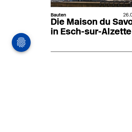
Bauten
26.0
Die Maison du Savo
in Esch-sur-Alzette
Architekturstelle
in Hamburg
22.07
Architekt:in (m/w/d) für
entwurfsstarke Ausführungspla
LPH5 in Hamburg
Henke & Partner