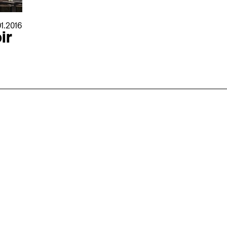
1.2016
ir
nmarkt
.2026
in Hamburg
18.07.2026
in Ahau
Wiss. Mitarbeiter:in – Architektur und
Archi
nung
Städtebaulicher Entwurf (m/w/d)
oder
HafenCity Universität Hamburg
farwick
Wissenschaftliche Mitarbeit in
Stadtp