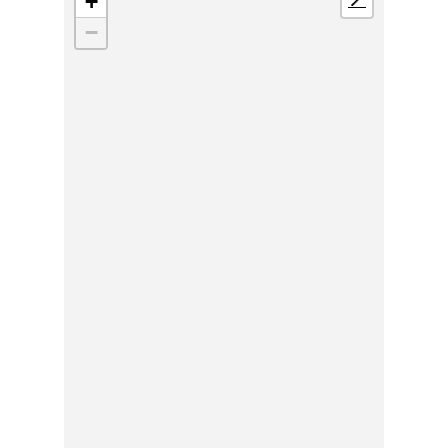
+
📍
−