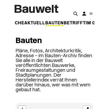
DER WOCHE
AKTUELL
BAUTEN
BETRIFFT
IM GESPR
Bauten
Pläne, Fotos, Architekturkritik,
Adresse – im Bauten-Archiv finden
Sie alle in der Bauwelt
veröffentlichten Bauwerke,
Freiraumgestaltungen und
Stadtplanungen. Der
Herstellerindex verrät Ihnen
darüber hinaus, wer was mit wem
gebaut hat.