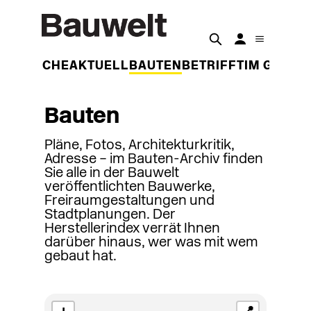
DER WOCHE
AKTUELL
BAUTEN
BETRIFFT
IM GESPR
Bauten
Pläne, Fotos, Architekturkritik,
Adresse – im Bauten-Archiv finden
Sie alle in der Bauwelt
veröffentlichten Bauwerke,
Freiraumgestaltungen und
Stadtplanungen. Der
Herstellerindex verrät Ihnen
darüber hinaus, wer was mit wem
gebaut hat.