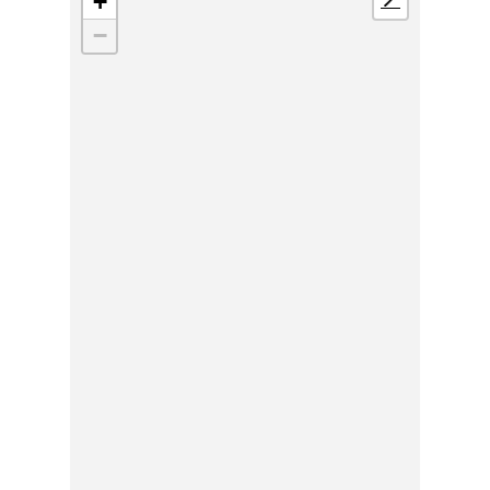
+
📍
−