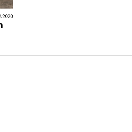
2.2020
n
nmarkt
.2026
in Hamburg
18.07.2026
in Ahau
Wiss. Mitarbeiter:in – Architektur und
Archi
nung
Städtebaulicher Entwurf (m/w/d)
oder
HafenCity Universität Hamburg
farwick