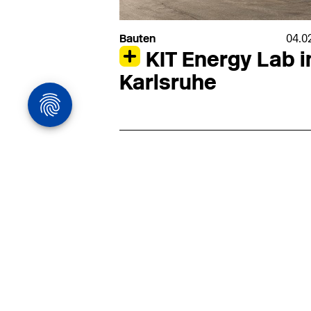
Bauten
04.0
KIT Energy Lab i
Karlsruhe
Architekturstelle
in Hamburg
22.07
Architekt:in (m/w/d) für
entwurfsstarke Ausführungspla
LPH5 in Hamburg
Henke & Partner