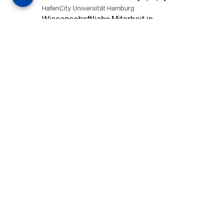
HafenCity Universität Hamburg
Wissenschaftliche Mitarbeit in
Architektur und Städtebaulichem
Entwurf an der HafenCity Universität
Hamburg, 50% Arbeitszeit, 3 Jahre
befristet.
MEHR
in Ahaus (+1 weiterer Standort)
14.07.2026
Architekt (m/w/d) für LPH 1-5 in Ahaus
oder Dortmund
farwickgrote partner Architekten BDA
Stadtplaner PartmbB
Architekt (m/w/d) gesucht: Nachhaltige
Projekte, starkes Team, flexible
Arbeitszeiten und beste
Entwicklungschancen in Ahaus oder
Dortmund
MEHR