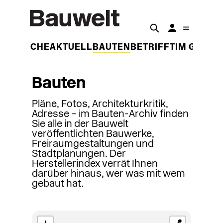
DER WOCHE
AKTUELL
BAUTEN
BETRIFFT
IM GESPR
Bauten
Pläne, Fotos, Architekturkritik,
Adresse – im Bauten-Archiv finden
Sie alle in der Bauwelt
veröffentlichten Bauwerke,
Freiraumgestaltungen und
Stadtplanungen. Der
Herstellerindex verrät Ihnen
darüber hinaus, wer was mit wem
gebaut hat.