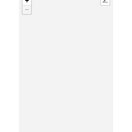
+
📍
−