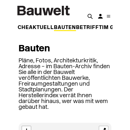
DER WOCHE
AKTUELL
BAUTEN
BETRIFFT
IM GESPR
Bauten
Pläne, Fotos, Architekturkritik,
Adresse – im Bauten-Archiv finden
Sie alle in der Bauwelt
veröffentlichten Bauwerke,
Freiraumgestaltungen und
Stadtplanungen. Der
Herstellerindex verrät Ihnen
darüber hinaus, wer was mit wem
gebaut hat.