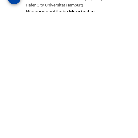
HafenCity Universität Hamburg
Wissenschaftliche Mitarbeit in
Architektur und Städtebaulichem
Entwurf an der HafenCity Universität
Hamburg, 50% Arbeitszeit, 3 Jahre
befristet.
MEHR
in Ahaus (+1 weiterer Standort)
14.07.2026
Architekt (m/w/d) für LPH 1-5 in Ahaus
oder Dortmund
farwickgrote partner Architekten BDA
Stadtplaner PartmbB
Architekt (m/w/d) gesucht: Nachhaltige
Projekte, starkes Team, flexible
Arbeitszeiten und beste
Entwicklungschancen in Ahaus oder
Dortmund
MEHR