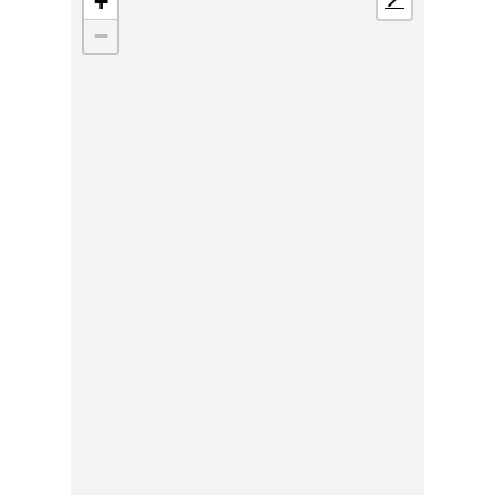
+
📍
−