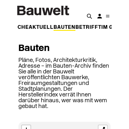
DER WOCHE
AKTUELL
BAUTEN
BETRIFFT
IM GESPR
Bauten
Pläne, Fotos, Architekturkritik,
Adresse – im Bauten-Archiv finden
Sie alle in der Bauwelt
veröffentlichten Bauwerke,
Freiraumgestaltungen und
Stadtplanungen. Der
Herstellerindex verrät Ihnen
darüber hinaus, wer was mit wem
gebaut hat.