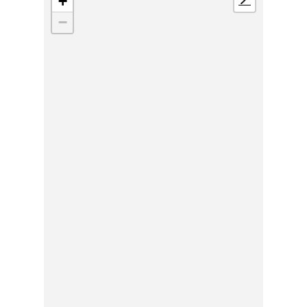
+
📍
−