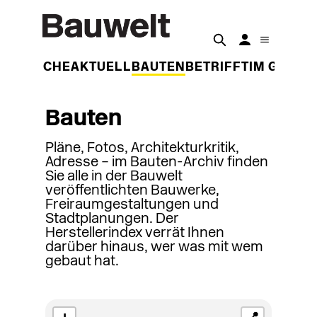
DER WOCHE
AKTUELL
BAUTEN
BETRIFFT
IM GESPR
Bauten
Pläne, Fotos, Architekturkritik,
Adresse – im Bauten-Archiv finden
Sie alle in der Bauwelt
veröffentlichten Bauwerke,
Freiraumgestaltungen und
Stadtplanungen. Der
Herstellerindex verrät Ihnen
darüber hinaus, wer was mit wem
gebaut hat.