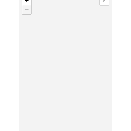
+
📍
−