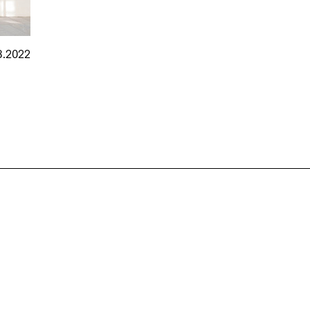
8.2022
nmarkt
.2026
in Hamburg
18.07.2026
in Ahau
Wiss. Mitarbeiter:in – Architektur und
Archi