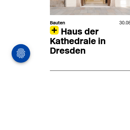
Bauten
30.0
Haus der
Kathedrale in
Dresden
Architekturstelle
in Hamburg
22.07
Architekt:in (m/w/d) für